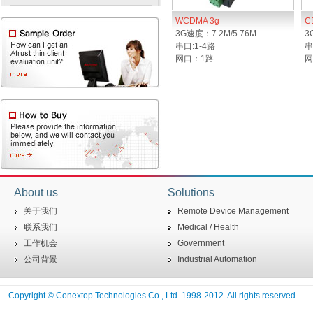
WCDMA 3g
C
3G速度：7.2M/5.76M
3
串口:1-4路
串
网口：1路
网
About us
Solutions
关于我们
Remote Device Management
联系我们
Medical / Health
工作机会
Government
公司背景
Industrial Automation
Copyright © Conextop Technologies Co., Ltd. 1998-2012. All rights reserved.