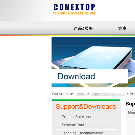
You are here:
Home
>
Support&Downloads
>
Pro
Sup
Na
Product Solutions
Software Tool
Technical Documentation