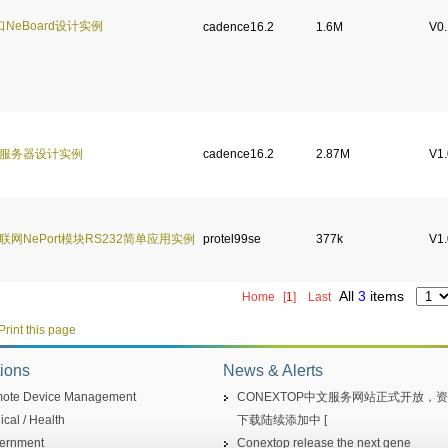
口NeBoard设计实例
cadence16.2
1.6M
V0.
服务器设计实例
cadence16.2
2.87M
V1.
联网NePort模块RS232简单应用实例
protel99se
377k
V1.
All
3
items
Home
[
1
]
Last
Print this page
ions
News & Alerts
ote Device Management
CONEXTOP中文服务网站正式开放，
cal / Health
下载陆续添加中 [
ernment
Conextop release the next gene