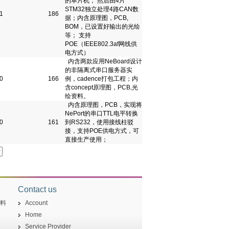
的单片机， 然后由4片
STM32独立处理4路CAN数
1
186
据；内含原理图，PCB,
BOM，已设置好输出的光绘
等； 支持
POE（IEEE802.3af网线供
电方式）
内含两款应用NeBoard设计
的非隔离式串口服务器实
0
166
例，cadence打包工程；内
含concept原理图，PCB,光
绘资料。
内含原理图，PCB，实现将
NePort的串口TTL电平转换
0
161
到RS232，使用接线柱驳
接，支持POE供电方式，可
直接生产使用；
Contact us
资料
Account
Home
Service Provider