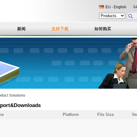
EU - English
duct Solutions
port&Downloads
me
Platform
File Size
Ve