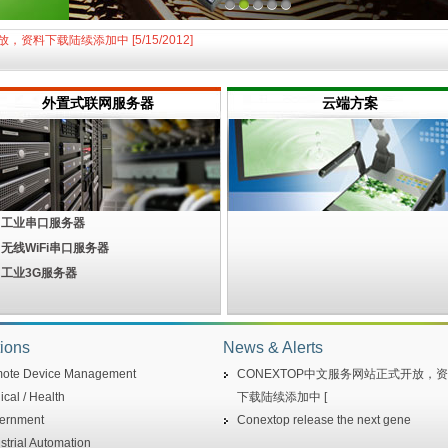
1
2
3
4
5
ion single chip for serial-ip solution ( 2 February 2009 )
资料下载陆续添加中 [5/15/2012]
外置式联网服务器
云端方案
工业串口服务器
无线WiFi串口服务器
工业3G服务器
ions
News & Alerts
ote Device Management
CONEXTOP中文服务网站正式开放，
cal / Health
下载陆续添加中 [
ernment
Conextop release the next gene
strial Automation