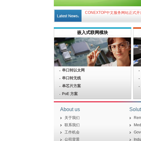
Conextop release the next generat
CONEXTOP中文服务网站正式开放，
嵌入式联网模块
串口转以太网
串口转无线
单芯片方案
PoE 方案
About us
Solut
关于我们
Rem
联系我们
Medi
工作机会
Gov
公司背景
Indu